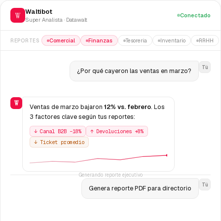
Waltibot
W
Conectado
Super Analista · Datawalt
Comercial
Finanzas
Tesorería
Inventario
RRHH
REPORTES
Tú
¿Por qué cayeron las ventas en marzo?
W
Ventas de marzo bajaron
12% vs. febrero
. Los
3 factores clave según tus reportes:
↓ Canal B2B −18%
↑ Devoluciones +8%
↓ Ticket promedio
Generando reporte ejecutivo
Tú
Genera reporte PDF para directorio