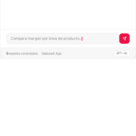
Análisis_Ventas_Marzo.pdf
Descargar
PDF
4 slides · KPIs + gráficas · generado
ahora
Compara margen por línea de producto...
5
reportes conectados · Datawalt App
GPT-4o